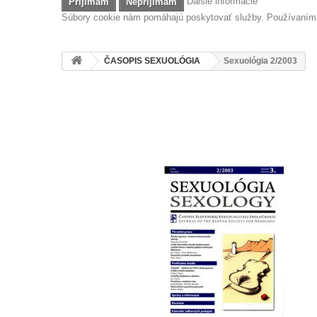
Ďalšie informácie
Prijímam
Neprijímam
Súbory cookie nám pomáhajú poskytovať služby. Používaním n
ČASOPIS SEXUOLÓGIA
Sexuológia 2/2003