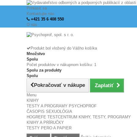
Prihlásiť sa
Kontaktujte nás
+421 35 6 408 550
O nás
Produkt bol vložený do Vášho košíka
Množstvo
Spolu
Počet produktov v nákupnom košíku: 1
Spolu za produkty
Spolu
Pokračovať v nákupe
Zaplatiť
Menu
KNIHY
TESTY A PROGRAMY PSYCHOPROF
ČASOPIS SEXUOLÓGIA
HOGREFE TESTCENTRUM KNIHY, TESTY, PROGRAMY
KNIHY A PRÍRUČKY
TESTY PERO A PAPIER