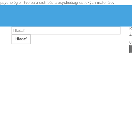
K
Ž
Hľadať
0