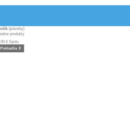
ošík
(prázdny)
iadne produkty
,00 €
Spolu
Pokladňa