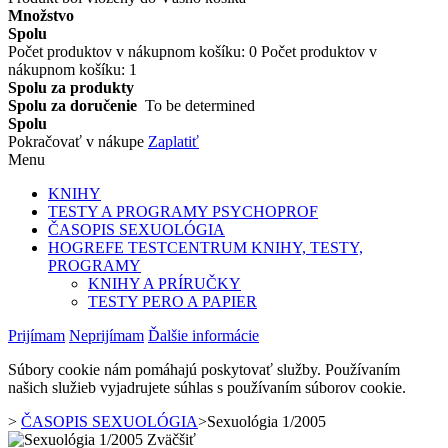
Množstvo
Spolu
Počet produktov v nákupnom košíku:
0
Počet produktov v
nákupnom košíku: 1
Spolu za produkty
Spolu za doručenie
To be determined
Spolu
Pokračovať v nákupe
Zaplatiť
Menu
KNIHY
TESTY A PROGRAMY PSYCHOPROF
ČASOPIS SEXUOLÓGIA
HOGREFE TESTCENTRUM KNIHY, TESTY,
PROGRAMY
KNIHY A PRÍRUČKY
TESTY PERO A PAPIER
Prijímam
Neprijímam
Ďalšie informácie
Súbory cookie nám pomáhajú poskytovať služby. Používaním
našich služieb vyjadrujete súhlas s používaním súborov cookie.
>
ČASOPIS SEXUOLÓGIA
>
Sexuológia 1/2005
Zväčšiť