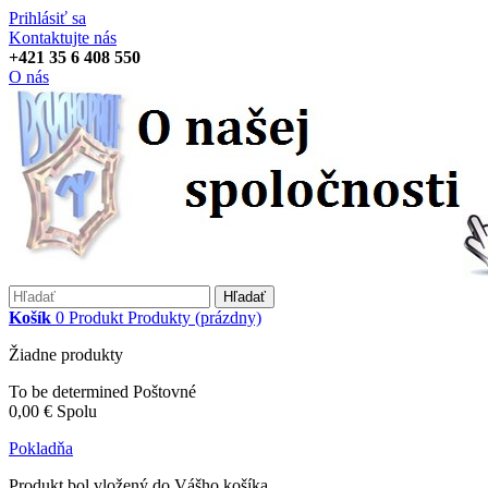
Prihlásiť sa
Kontaktujte nás
+421 35 6 408 550
O nás
Hľadať
Košík
0
Produkt
Produkty
(prázdny)
Žiadne produkty
To be determined
Poštovné
0,00 €
Spolu
Pokladňa
Produkt bol vložený do Vášho košíka