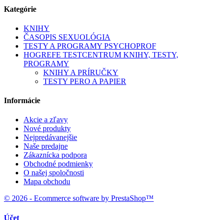
Kategórie
KNIHY
ČASOPIS SEXUOLÓGIA
TESTY A PROGRAMY PSYCHOPROF
HOGREFE TESTCENTRUM KNIHY, TESTY,
PROGRAMY
KNIHY A PRÍRUČKY
TESTY PERO A PAPIER
Informácie
Akcie a zľavy
Nové produkty
Nejpredávanejšie
Naše predajne
Zákaznícka podpora
Obchodné podmienky
O našej spoločnosti
Mapa obchodu
© 2026 - Ecommerce software by PrestaShop™
Účet