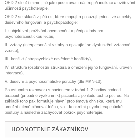
OPD-2 slouží mimo jiné jako posuzovací nástroj při indikaci a ověřování
účinnosti psychoterapie.
OPD-2 se skládá z pěti os, které mapují a posuzují jednotlivé aspekty
duševního fungování a psychopatologie:
I. subjektivní prožívání onemocnění a předpoklady pro
psychoterapeutickou léčbu,
II. vztahy (interpersonální vztahy a opakující se dysfunkční vztahové
vzorce),
III. konflikt (intrapsychické nevědomé konflikty),
IV. struktura (osobnostní struktura a omezení jejího fungování, úroveň
integrace),
V. duševní a psychosomatické poruchy (dle MKN-10).
Po vstupním rozhovoru s pacientem v trvání 1–2 hodiny hodnotí
terapeut (případně výzkumník) pacienta z pohledu těchto pěti os. Na
základě toho pak formuluje hlavní problémová ohniska, která mu
umožní cíleně plánovat léčbu, volit konkrétní psychoterapeutické
postupy a následně zachycovat pokrok psychoterapie.
HODNOTENIE ZÁKAZNÍKOV