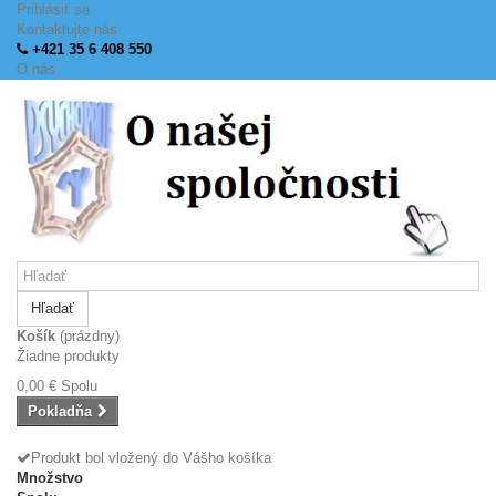
Prihlásiť sa
Kontaktujte nás
+421 35 6 408 550
O nás
Hľadať
Košík
(prázdny)
Žiadne produkty
0,00 €
Spolu
Pokladňa
Produkt bol vložený do Vášho košíka
Množstvo