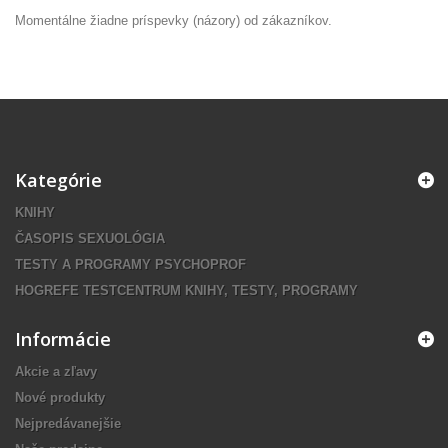
Momentálne žiadne príspevky (názory) od zákazníkov.
Kategórie
KNIHY
ČASOPIS SEXUOLÓGIA
TESTY A PROGRAMY PSYCHOPROF
HOGREFE TESTCENTRUM KNIHY, TESTY, PROGRAMY
Informácie
Akcie a zľavy
Nové produkty
Nejpredávanejšie