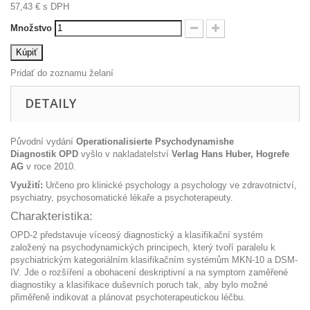
57,43 €
s DPH
Množstvo
Kúpiť
Pridať do zoznamu želaní
DETAILY
Původní vydání
Operationalisierte Psychodynamishe
Diagnostik
OPD
vyšlo v nakladatelství
Verlag Hans Huber, Hogrefe
AG
v roce 2010.
Využití:
Určeno pro klinické psychology a psychology ve zdravotnictví,
psychiatry, psychosomatické lékaře a psychoterapeuty.
Charakteristika:
OPD-2 představuje víceosý diagnostický a klasifikační systém
založený na psychodynamických principech, který tvoří paralelu k
psychiatrickým kategoriálním klasifikačním systémům MKN-10 a DSM-
IV. Jde o rozšíření a obohacení deskriptivní a na symptom zaměřené
diagnostiky a klasifikace duševních poruch tak, aby bylo možné
přiměřeně indikovat a plánovat psychoterapeutickou léčbu.